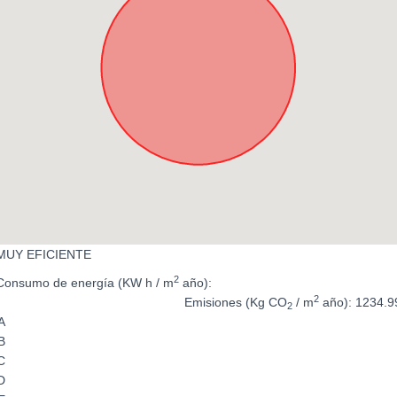
MUY EFICIENTE
2
Consumo de energía
(KW h / m
año):
2
Emisiones
(Kg CO
/ m
año): 1234.9
2
A
B
C
D