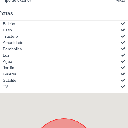
Tipo de exterior
Mixto
Extras
Balcón
Patio
Trastero
Amueblado
Parabolica
Luz
Agua
Jardín
Galería
Satélite
TV