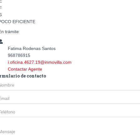
E
F
G
POCO EFICIENTE
En trámite
Fatima Rodenas Santos
968786915
i.oficina.4627.19@inmovilla.com
Contactar Agente
rmulario de contacto