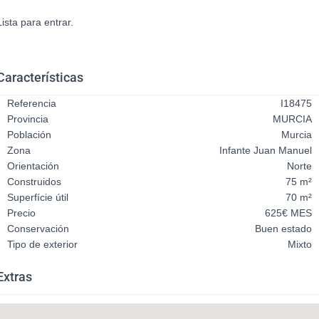
Lista para entrar.
Características
Referencia
I18475
Provincia
MURCIA
Población
Murcia
Zona
Infante Juan Manuel
Orientación
Norte
Construidos
75 m²
Superfície útil
70 m²
Precio
625€ MES
Conservación
Buen estado
Tipo de exterior
Mixto
Extras