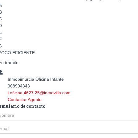
A
B
C
D
E
F
G
POCO EFICIENTE
En trámite
Inmobimurcia Oficina Infante
968904343
i.oficina.4627.25@inmovilla.com
Contactar Agente
rmulario de contacto