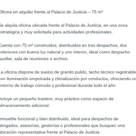
Oficina en alquiler frente al Palacio de Justicia – 75 m²
Se alquila oficina ubicada frente al Palacio de Justicia, en una zona
estratégica y muy solicitada para actividades profesionales.
Cuenta con 75 m² construidos, distribuidos en tres despachos, dos
exteriores con buena luz natural y uno interior, ideal como despacho
auxiliar, sala de reuniones o archivo.
La oficina dispone de suelos de granito pulido, techo técnico registrable
con iluminación empotrada y climatización por conductos, ofreciendo u
entorno de trabajo cómodo y profesional durante todo el año.
Incluye un pequeño trastero, muy práctico como espacio de
almacenamiento adicional.
Inmueble funcional y bien distribuido, ideal para despachos de
abogados, asesorías, gestorías o profesionales que busquen una
ubicación representativa frente al Palacio de Justicia.