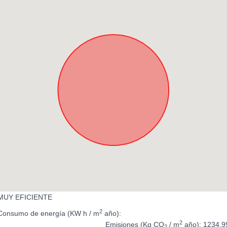
MUY EFICIENTE
2
Consumo de energía
(KW h / m
año):
2
Emisiones
(Kg CO
/ m
año): 1234.9
2