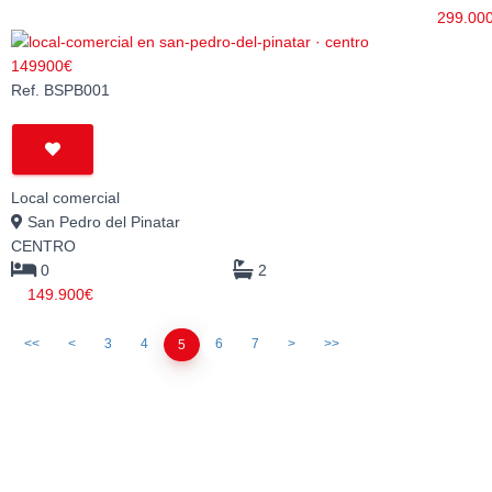
299.00
Ref. BSPB001
Local comercial
San Pedro del Pinatar
CENTRO
0
2
149.900€
<<
<
3
4
6
7
>
>>
5