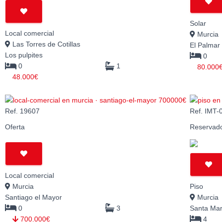
Solar
Local comercial
Murcia
Las Torres de Cotillas
El Palmar
Los pulpites
0
0
1
80.000
48.000€
Ref. 19607
Ref. IMT-
Oferta
Reservad
Local comercial
Murcia
Piso
Santiago el Mayor
Murcia
0
3
Santa Mar
700.000€
4