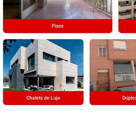
Pisos
Chalets de Lujo
Dúple