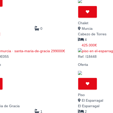
Chalet
0
Murcia
€
Cabezo de Torres
4
425.000€
0E055
Ref. I18448
o
Oferta
Piso
El Esparragal
ia de Gracia
El Esparragal
1
2