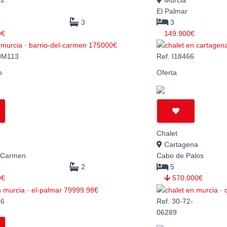
as
Murcia
El Palmar
3
3
0€
149.900€
-0M113
Ref. I18466
o
Oferta
Chalet
Cartagena
l Carmen
Cabo de Palos
2
5
0€
570.000€
56
Ref. 30-72-
06289