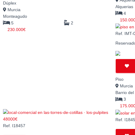
Alqueri
Dúplex
Alquerias
Murcia
4
Monteagudo
150.00
5
2
230.000€
Ref. IMT
Reservad
Piso
Murcia
Barrio de
3
175.00
Ref. I184
Ref. I18457