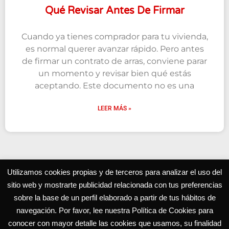
Qué Revisar Antes De Firmar
Cuando ya tienes comprador para tu vivienda,
es normal querer avanzar rápido. Pero antes
de firmar un contrato de arras, conviene parar
un momento y revisar bien qué estás
aceptando. Este documento no es una
LEER MÁS »
Utilizamos cookies propias y de terceros para analizar el uso del
sitio web y mostrarte publicidad relacionada con tus preferencias
Grupo Inmobiliario especialista en el mercado residencial
sobre la base de un perfil elaborado a partir de tus hábitos de
en Murcia
navegación. Por favor, lee nuestra Política de Cookies para
conocer con mayor detalle las cookies que usamos, su finalidad