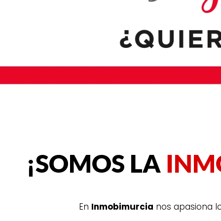
¡SOMOS LA
INM
En
Inmobimurcia
nos apasiona l