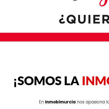
¡SOMOS LA
INM
En
Inmobimurcia
nos apasiona l