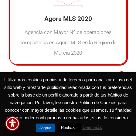
Agora MLS 2020
Agencia con Mayor Nº de operaciones
compartidas en Agora MLS en la Región de
Murcia 2020
Utilizamos cookies propias y de terceros para analizar el uso del
sitio web y mostrarte publicidad relacionada con tus preferencias
sobre la base de un perfil elaborado a partir de tus hábitos de
navegación. Por favor, lee nuestra Política de Cookies para
conocer con mayor detalle las cookies que usamos, su finalidad
Premio Búho de Plata 2020
y como poder configurarlas o rechazarlas, si así lo considera.
Leer más
Rechazar
Aceptar
Premio otorgado por ser la segunda