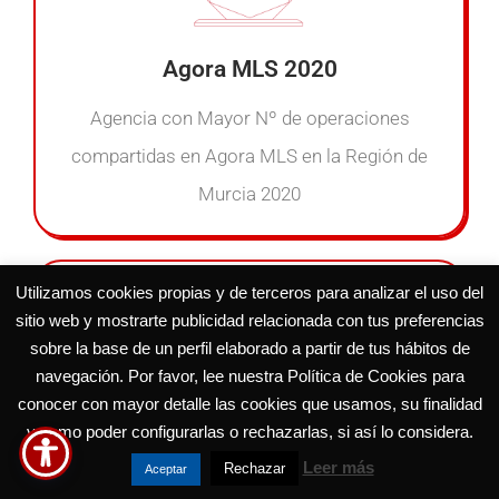
Agora MLS 2020
Agencia con Mayor Nº de operaciones
compartidas en Agora MLS en la Región de
Murcia 2020
Utilizamos cookies propias y de terceros para analizar el uso del
sitio web y mostrarte publicidad relacionada con tus preferencias
sobre la base de un perfil elaborado a partir de tus hábitos de
navegación. Por favor, lee nuestra Política de Cookies para
conocer con mayor detalle las cookies que usamos, su finalidad
Premio Búho de Plata 2020
y como poder configurarlas o rechazarlas, si así lo considera.
Leer más
Rechazar
Aceptar
Premio otorgado por ser la segunda