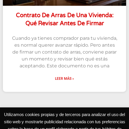
Contrato De Arras De Una Vivienda:
Qué Revisar Antes De Firmar
Cuando ya tienes comprador para tu vivienda,
es normal querer avanzar rápido. Pero antes
de firmar un contrato de arras, conviene parar
un momento y revisar bien qué estás
aceptando. Este documento no es una
LEER MÁS »
Utilizamos cookies propias y de terceros para analizar el uso del
sitio web y mostrarte publicidad relacionada con tus preferencias
Grupo Inmobiliario especialista en el mercado residencial
sobre la base de un perfil elaborado a partir de tus hábitos de