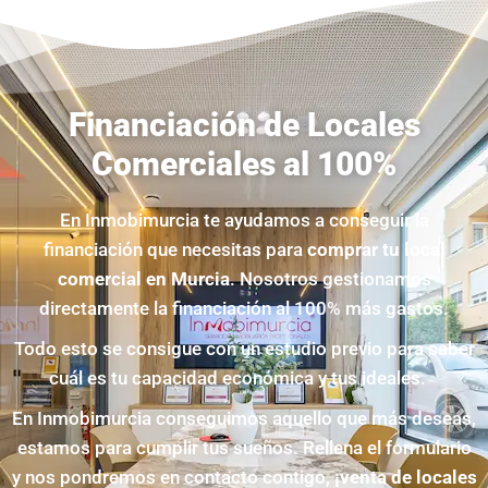
Financiación de Locales
Comerciales al 100%
En Inmobimurcia te ayudamos a conseguir la
financiación que necesitas para
comprar tu local
comercial en Murcia
. Nosotros g
estionamos
directamente la financiación al 100% más gastos.
Todo esto se consigue con un estudio previo para saber
cuál es tu capacidad económica y tus ideales.
En Inmobimurcia conseguimos aquello que más deseas,
estamos para cumplir tus sueños. Rellena el formulario
y nos pondremos en contacto contigo,
¡venta de locales