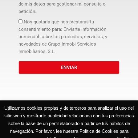
de mis datos para gestionar mi consulta o
petición.
Nos gustaría que nos prestaras tu
consentimiento para: Enviarte información
comercial sobre los productos, servicios, y
novedades de Grupo Inmobi Servicios
Inmobiliarios, S.L.
ENVIAR
Utilizamos cookies propias y de terceros para analizar el uso del
sitio web y mostrarte publicidad relacionada con tus preferencias
Grupo Inmobiliario especialista en el mercado residencial
sobre la base de un perfil elaborado a partir de tus hábitos de
en Murcia
navegación. Por favor, lee nuestra Política de Cookies para