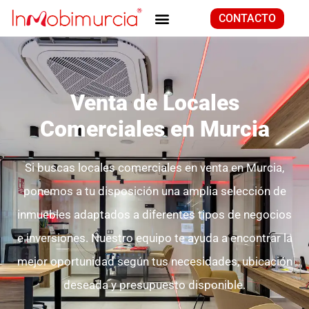
CONTACTO
Venta de Locales
Comerciales en Murcia
Si buscas locales comerciales en venta en Murcia,
ponemos a tu disposición una amplia selección de
inmuebles adaptados a diferentes tipos de negocios
e inversiones. Nuestro equipo te ayuda a encontrar la
mejor oportunidad según tus necesidades, ubicación
deseada y presupuesto disponible.